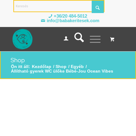
+36/20 484-5012
info@babakeritesek.com
Shop
Ön itt áll:
Kezdőlap
/
Shop
/
Egyéb
/
Állítható gyerek WC ülőke Bébé-Jou Ocean Vibes