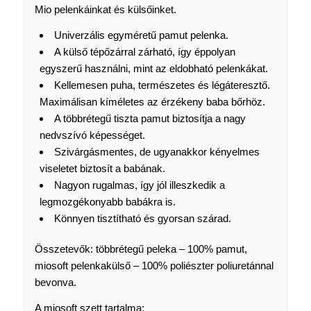
Mio pelenkáinkat és külsőinket.
Univerzális egyméretű pamut pelenka.
A külső tépőzárral zárható, így éppolyan
egyszerű használni, mint az eldobható pelenkákat.
Kellemesen puha, természetes és légáteresztő.
Maximálisan kíméletes az érzékeny baba bőrhöz.
A többrétegű tiszta pamut biztosítja a nagy
nedvszívó képességet.
Szivárgásmentes, de ugyanakkor kényelmes
viseletet biztosít a babának.
Nagyon rugalmas, így jól illeszkedik a
legmozgékonyabb babákra is.
Könnyen tisztítható és gyorsan szárad.
Összetevők: többrétegű peleka – 100% pamut,
miosoft pelenkakülső – 100% poliészter poliuretánnal
bevonva.
A miosoft szett tartalma: