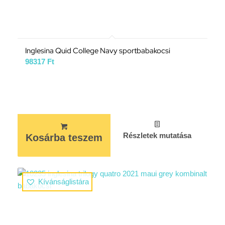
Inglesina Quid College Navy sportbabakocsi
98317
Ft
Részletek mutatása
Kosárba teszem
Kívánságlistára