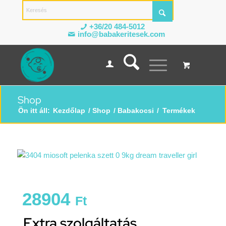
+36/20 484-5012
info@babakeritesek.com
Shop
Ön itt áll:
Kezdőlap
/
Shop
/
Babakocsi
/
Termékek
28904
Ft
Extra szolgáltatás