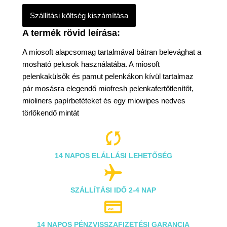
Szállítási költség kiszámítása
A miosoft alapcsomag tartalmával bátran belevághat a
mosható pelusok használatába. A miosoft
pelenkakülsők és pamut pelenkákon kívül tartalmaz
pár mosásra elegendő miofresh pelenkafertőtlenítőt,
mioliners papírbetéteket és egy miowipes nedves
törlőkendő mintát

14 NAPOS ELÁLLÁSI LEHETŐSÉG

SZÁLLÍTÁSI IDŐ 2-4 NAP

14 NAPOS PÉNZVISSZAFIZETÉSI GARANCIA