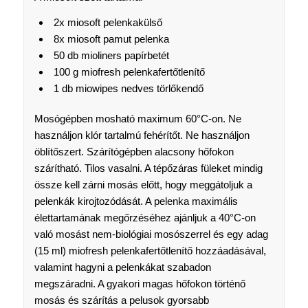
2x miosoft pelenkakülső
8x miosoft pamut pelenka
50 db mioliners papírbetét
100 g miofresh pelenkafertőtlenítő
1 db miowipes nedves törlőkendő
Mosógépben mosható maximum 60°C-on. Ne
használjon klór tartalmú fehérítőt. Ne használjon
öblítőszert. Szárítógépben alacsony hőfokon
szárítható. Tilos vasalni. A tépőzáras füleket mindig
össze kell zárni mosás előtt, hogy meggátoljuk a
pelenkák kirojtozódását. A pelenka maximális
élettartamának megőrzéséhez ajánljuk a 40°C-on
való mosást nem-biológiai mosószerrel és egy adag
(15 ml) miofresh pelenkafertőtlenítő hozzáadásával,
valamint hagyni a pelenkákat szabadon
megszáradni. A gyakori magas hőfokon történő
mosás és szárítás a pelusok gyorsabb