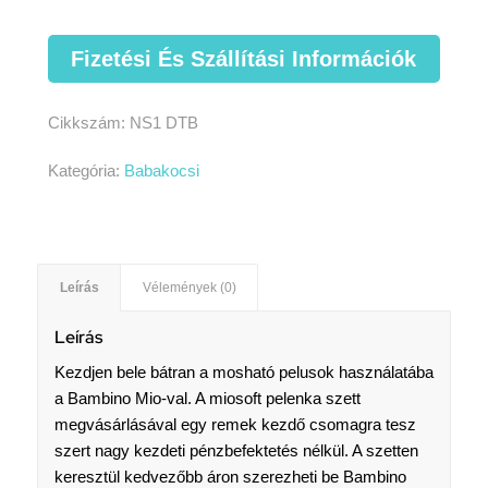
Fizetési És Szállítási Információk
Cikkszám:
NS1 DTB
Kategória:
Babakocsi
Leírás
Vélemények (0)
Leírás
Kezdjen bele bátran a mosható pelusok használatába
a Bambino Mio-val. A miosoft pelenka szett
megvásárlásával egy remek kezdő csomagra tesz
szert nagy kezdeti pénzbefektetés nélkül. A szetten
keresztül kedvezőbb áron szerezheti be Bambino