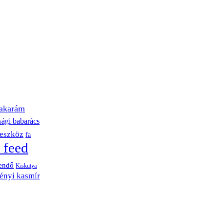
akarám
sági babarács
eszköz
fa
 feed
endő
Kiskutya
ényi kasmír