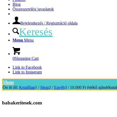
Blog
Összeszerelési javaslatok
Bejelentkezés / Regisztráció oldala
Keresés
Menu
Menu
0
Shopping Cart
Link to Facebook
Link to Instagram
Shop
Ön itt áll:
Kezdőlap
1
/
Shop
2
/
Egyéb
3
/
10.000 Ft értékű ajándékuta
babakeritesek.com