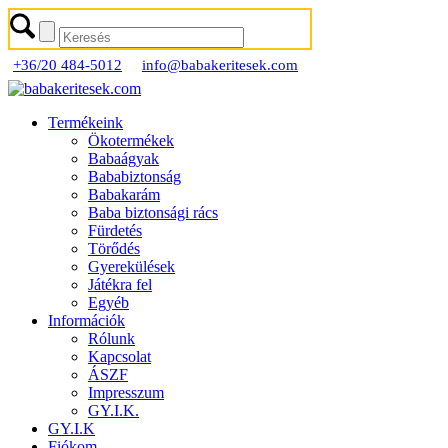
+36/20 484-5012
info@babakeritesek.com
Termékeink
Ökotermékek
Babaágyak
Bababiztonság
Babakarám
Baba biztonsági rács
Fürdetés
Törődés
Gyerekülések
Játékra fel
Egyéb
Információk
Rólunk
Kapcsolat
ÁSZF
Impresszum
GY.I.K.
GY.I.K
Fiókom