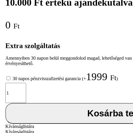
10.000 Ft értékű ajándékutalv
0
Ft
Extra szolgáltatás
Amennyiben 30 napon belül meggondolod magad, lehetőséged van elálln
érvényesíthető.
1999
Ft
30 napos pénzvisszafizetési garancia
(+
)
10.000
Ft
értékű
ajándékutalvány
mennyiség
Kosárba t
Kívánságlistára
Kívánságlistára