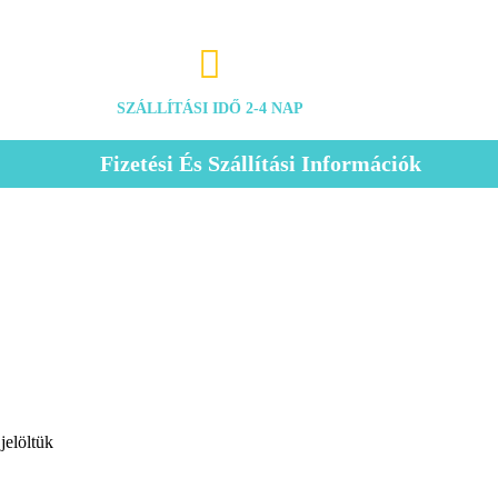

SZÁLLÍTÁSI IDŐ 2-4 NAP
Fizetési És Szállítási Információk
jelöltük