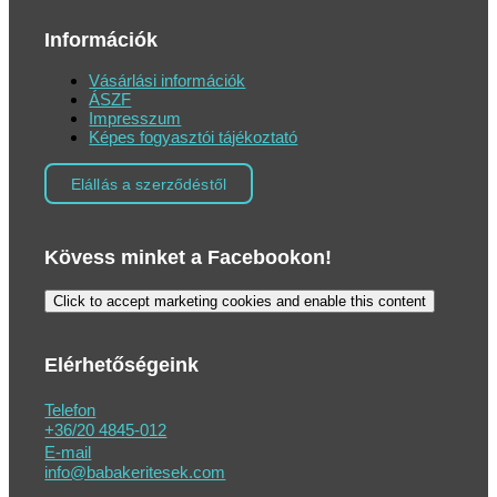
Információk
Vásárlási információk
ÁSZF
Impresszum
Képes fogyasztói tájékoztató
Elállás a szerződéstől
Kövess minket a Facebookon!
Click to accept marketing cookies and enable this content
Elérhetőségeink
Telefon
+36/20 4845-012
E-mail
info@babakeritesek.com