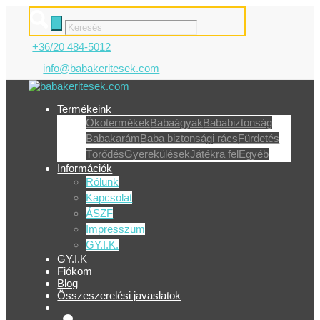
+36/20 484-5012
info@babakeritesek.com
Termékeink
Ökotermékek
Babaágyak
Bababiztonság
Babakarám
Baba biztonsági rács
Fürdetés
Törődés
Gyerekülések
Játékra fel
Egyéb
Információk
Rólunk
Kapcsolat
ÁSZF
Impresszum
GY.I.K.
GY.I.K
Fiókom
Blog
Összeszerelési javaslatok