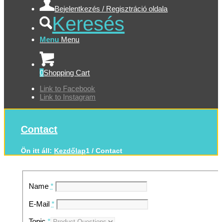
Bejelentkezés / Regisztráció oldala
Keresés
Menu
Menu
0
Shopping Cart
Link to Facebook
Link to Instagram
Contact
Ön itt áll:
Kezdőlap
1
/
Contact
Name
*
E-Mail
*
Topic
*