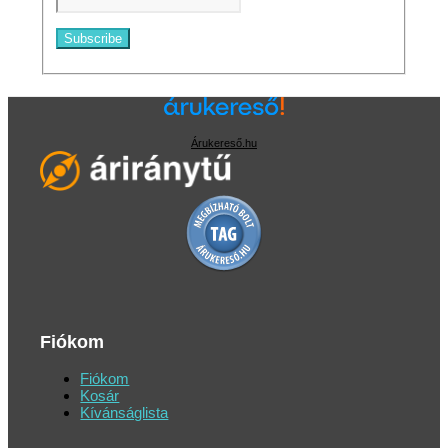
Árukereső.hu
Fiókom
Fiókom
Kosár
Kívánságlista