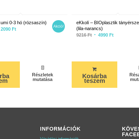
umi 0-3 hó (rózsaszín)
eKkolí – BIOplasztik tányérsze
Akció!
(lila-narancs)
iginal
Current
2090
Ft
Original
Current
9216
Ft
4990
Ft
ice
price
price
price
as:
is:
was:
is:
79 Ft.
2090 Ft.
9216 Ft.
4990 Ft.
Részletek
Rész
rba
Kosárba
mutatása
mut
zem
teszem
INFORMÁCIÓK
KÖVE
FACE
Vásárlási információk