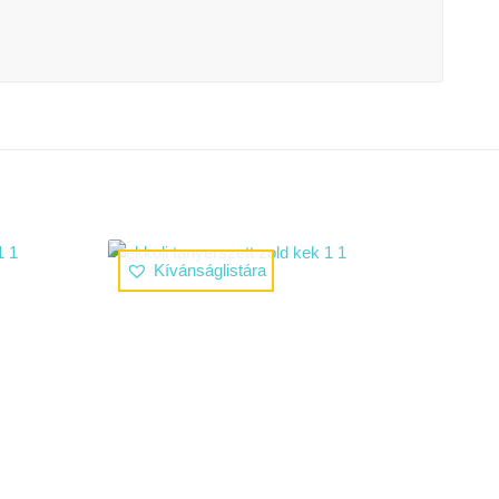
Kívánságlistára