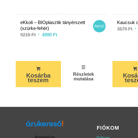
eKkolí – BIOplasztik tányérszett
Kaucsuk c
Akció!
(szürke-fehér)
Or
3679
Ft
Original
Current
9216
Ft
4990
Ft
pr
price
price
w
was:
is:
36
9216 Ft.
4990 Ft.
Részletek
Kosárba
Kosá
mutatása
teszem
tes
FIÓKOM
Árukereső.hu
Fiókom