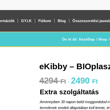
ormációk
GY.I.K
Fiókom
Blog
Összeszerelési javasl
Ön itt áll:
Kezdőlap
/
Shop
/
eKibby – BIOplasz
4294
2490
Ft
Ft
Original
Curren
price
price
Extra szolgáltatás
was:
is:
4294 Ft.
2490 Ft
Amennyiben 30 napon belül meggondolod maga
terméknek eredeti állapotában kell lennie, é