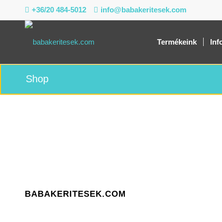
+36/20 484-5012
info@babakeritesek.com
Termékeink
Inf
Shop
BABAKERITESEK.COM