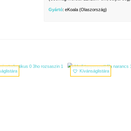
Gyártó
: eKoala (Olaszország)
áglistára
Kívánságlistára