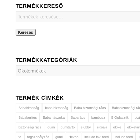
TERMÉKKERESŐ
Keresés
TERMÉKKATEGÓRIÁK
TERMÉK CÍMKÉK
Bababitonság
baba biztonság
Baba biztonsági rács
Bababiztonsági rá
Babakerítés
Babamászóka
Babarács
bambusz
BIOplasztik
biz
biztonsági rács
cumi
cumitartó
eKibby
eKoala
előke
előketar
fa
fogszabályzós
gumi
Hevea
include favi feed
include feed