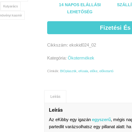
14 NAPOS ELÁLLÁSI
SZÁLLÍ
Kutyarács
LEHETŐSÉG
növényi kasmír
Fizetési És
Cikkszám:
ekokid024_02
Kategória:
Ökotermékek
Címkék:
BIOplasztik
,
eKoala
,
előke
,
előketartó
Leírás
Leírás
Az eKibby egy igazán
egyszerű
, mégis n
partedlit varázsolhatsz egy pillanat alatt: