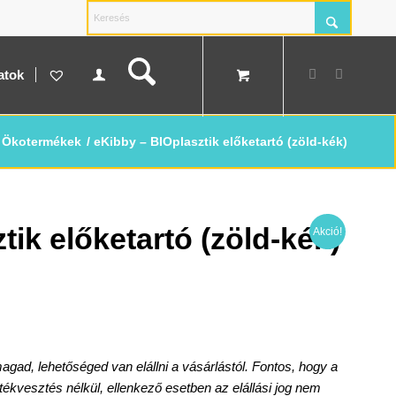
atok
Ökotermékek
/
eKibby – BIOplasztik előketartó (zöld-kék)
tik előketartó (zöld-kék)
Akció!
t
.
d, lehetőséged van elállni a vásárlástól. Fontos, hogy a
rtékvesztés nélkül, ellenkező esetben az elállási jog nem