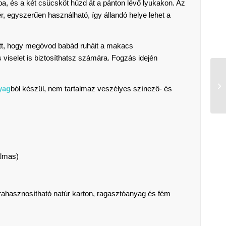
a, és a két csücsköt húzd át a pánton lévő lyukakon. Az
fér, egyszerűen használható, így állandó helye lehet a
tt, hogy megóvod babád ruháit a makacs
viselet is biztosíthatsz számára. Fogzás idején
yag
ból készül, nem tartalmaz veszélyes színező- és
almas)
ahasznosítható natúr karton, ragasztóanyag és fém