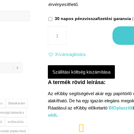
érvényesíthető.
30 napos pénzvisszafizetési garancia
(
Kívánságlistára
Szállítási költség kiszámítása
Az eKibby segítségével akár egy papírtörlő v
alakítható. De ha egy igazán elegáns megol
cs
Babakarám
Ráadásul az eKibby előketartó
BIOplasztik
tonsági babarács
védi
.
tó
evőeszköz

include pepita feed