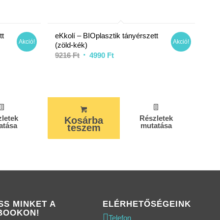
tt
eKkolí – BIOplasztik tányérszett
Akció!
Akció!
(zöld-kék)
Original
Current
9216
Ft
4990
Ft
price
price
was:
is:
9216 Ft.
4990 Ft.
letek
Részletek
Kosárba
atása
mutatása
teszem
SS MINKET A
ELÉRHETŐSÉGEINK
BOOKON!
Telefon