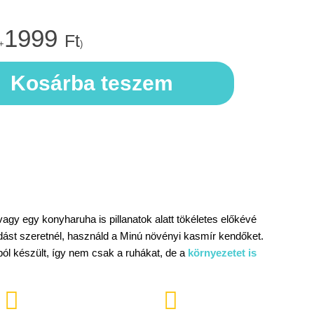
1999
Ft
+
)
Kosárba teszem
agy egy konyharuha is pillanatok alatt tökéletes előkévé
dást szeretnél, használd a Minú növényi kasmír kendőket.
ból készült, így nem csak a ruhákat, de a
környezetet is

