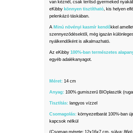
van kéznél, csak terítsd gyermeked nyakáb
eKibby
könnyen tisztítható
, kis helyen el
pelenkázó táskában.
A
Minú növényi kasmír kendő
kkel amelle
szennyeződésektől, még igazán különleges 
nyálkendőként is alkalmazható.
Az eKibby
100%-ban természetes alapan
egyéb adalékanyagot.
Méret:
14 cm
Anyag:
100% gumiszerű BIOplasztik (rug
Tisztítás:
langyos vízzel
Csomagolás:
környezetbarát 100%-ban újr
kapcsok nélkül
(Csomag mérete: 12x16x7 cm, súlya: 86g)