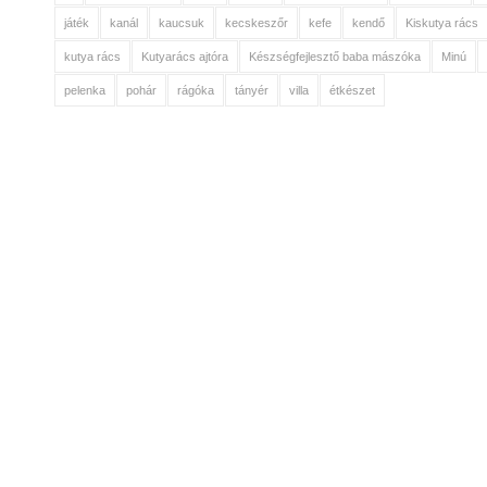
játék
kanál
kaucsuk
kecskeszőr
kefe
kendő
Kiskutya rács
kutya rács
Kutyarács ajtóra
Készségfejlesztő baba mászóka
Minú
pelenka
pohár
rágóka
tányér
villa
étkészet