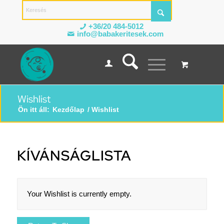
+36/20 484-5012
info@babakeritesek.com
Wishlist
Ön itt áll:
Kezdőlap
/
Wishlist
KÍVÁNSÁGLISTA
Your Wishlist is currently empty.