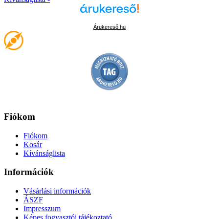
Árukereső.hu
Fiókom
Fiókom
Kosár
Kívánságlista
Információk
Vásárlási információk
ÁSZF
Impresszum
Képes fogyasztói tájékoztató