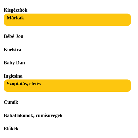
Kiegészítők
Márkák
Bébé-Jou
Koelstra
Baby Dan
Inglesina
Szoptatás, etetés
Cumik
Babaflakonok, cumisüvegek
Előkék