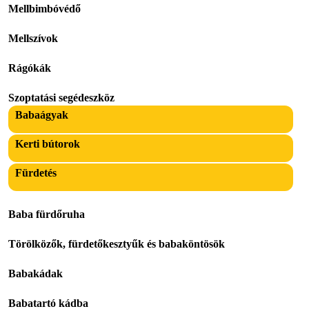
Mellbimbóvédő
Mellszívok
Rágókák
Szoptatási segédeszköz
Babaágyak
Kerti bútorok
Fürdetés
Baba fürdőruha
Törölközők, fürdetőkesztyűk és babaköntösök
Babakádak
Babatartó kádba