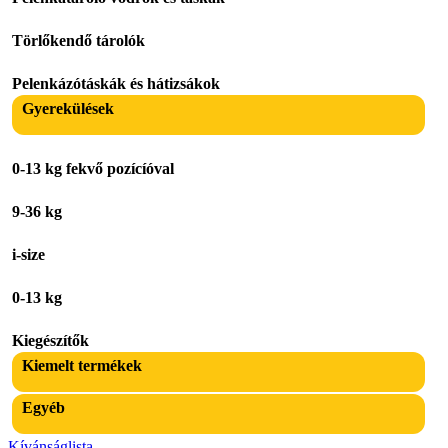
Törlőkendő tárolók
Pelenkázótáskák és hátizsákok
Gyerekülések
0-13 kg fekvő pozícíóval
9-36 kg
i-size
0-13 kg
Kiegészítők
Kiemelt termékek
Egyéb
Kívánságlista -