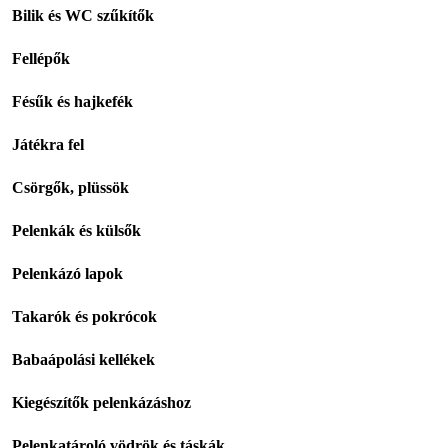
Bilik és WC szűkítők
Fellépők
Fésűk és hajkefék
Játékra fel
Csörgők, plüssök
Pelenkák és külsők
Pelenkázó lapok
Takarók és pokrócok
Babaápolási kellékek
Kiegészítők pelenkázáshoz
Pelenkatároló vödrök és táskák