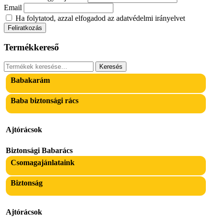
Email
Ha folytatod, azzal elfogadod az adatvédelmi irányelvet
Termékkereső
Keresés
Keresés
a
Babakarám
következőre:
Baba biztonsági rács
Ajtórácsok
Biztonsági Babarács
Csomagajánlataink
Biztonság
Ajtórácsok