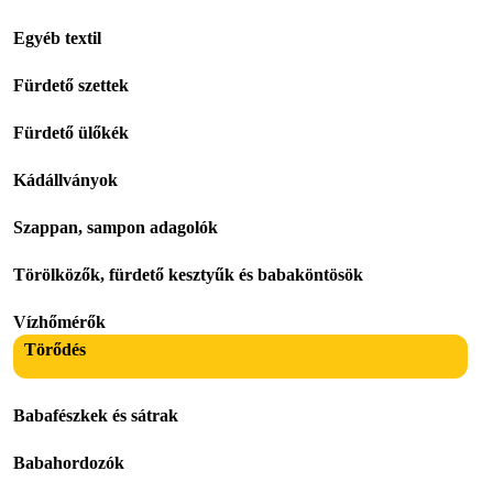
Egyéb textil
Fürdető szettek
Fürdető ülőkék
Kádállványok
Szappan, sampon adagolók
Törölközők, fürdető kesztyűk és babaköntösök
Vízhőmérők
Törődés
Babafészkek és sátrak
Babahordozók