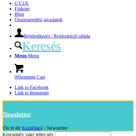
GY.I.K
Fiókom
Blog
Összeszerelési javaslatok
Bejelentkezés / Regisztráció oldala
Keresés
Menu
Menu
0
Shopping Cart
Link to Facebook
Link to Instagram
Newsletter
Ön itt áll:
Kezdőlap
1
/
Newsletter
Keresztnév vagy teljes név