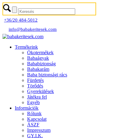
+36/20 484-5012
info@babakeritesek.com
Termékeink
Ökotermékek
Babaágyak
Bababiztonság
Babakarám
Baba biztonsági rács
Fürdetés
Törődés
Gyerekülések
Játékra fel
Egyéb
Információk
Rólunk
Kapcsolat
ÁSZF
Impresszum
GY.I.K.